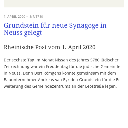
1. APRIL 2020 – 8/7/5780
Grundstein für neue Synagoge in
Neuss gelegt
Rheinische Post vom 1. April 2020
Der sechs­te Tag im Mo­nat Nis­san des Jah­res 5780 jü­di­scher
Zeit­rech­nung war ein Freu­den­tag für die jü­di­sche Ge­mein­de
in Neuss. Denn Bert Röm­gens konn­te ge­mein­sam mit dem
Bau­un­ter­neh­mer An­dre­as van Eyk den Grund­stein für die Er­
wei­te­rung des Ge­mein­de­zen­trums an der Le­o­stra­ße le­gen.