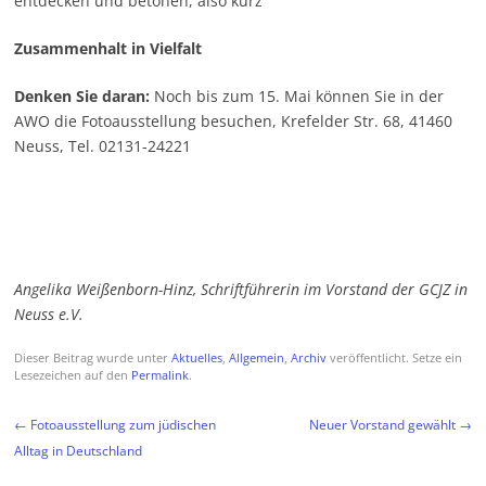
entdecken und betonen, also kurz
Zusammenhalt in Vielfalt
Denken Sie daran:
Noch bis zum 15. Mai können Sie in der
AWO die Fotoausstellung besuchen, Krefelder Str. 68, 41460
Neuss, Tel. 02131-24221
Angelika Weißenborn-Hinz, Schriftführerin im Vorstand der GCJZ in
Neuss e.V.
Dieser Beitrag wurde unter
Aktuelles
,
Allgemein
,
Archiv
veröffentlicht. Setze ein
Lesezeichen auf den
Permalink
.
Beitragsnavigation
←
Fotoausstellung zum jüdischen
Neuer Vorstand gewählt
→
Alltag in Deutschland