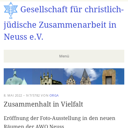
Gesellschaft für christlich-
jüdische Zusammenarbeit in
Neuss e.V.
Menü
Zum
Inhalt
springen
8. MAI 2022 – 9/7/5782
VON
ORGA
Zusammenhalt in Vielfalt
Eröffnung der Foto-Ausstellung in den neuen
Räumen der AWO Neuss