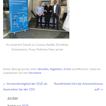
An unserem Stand: (v.l.) Justus Kahlki, Dorothea
Gravemann, Franz Dohmes Foto: privat
Dieser Beitrag wurde unter
Aktuelles
,
Allgemein
,
Archiv
veröffentlicht. Setze ein
Lesezeichen auf den
Permalink
.
Beitragsnavigation
←
Vorstandsmitglied der GCJZ als
Kunstfreiheit hört bei Antisemitismus
Gastredner bei der CDU
auf!
→
Archiv
Artikel aus
2026