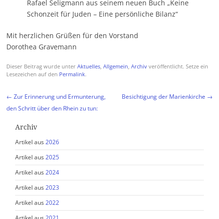
Rafael Seligmann aus seinem neuen Buch „Keine
Schonzeit für Juden – Eine persönliche Bilanz“
Mit herzlichen Grüßen für den Vorstand
Dorothea Gravemann
Dieser Beitrag wurde unter
Aktuelles
,
Allgemein
,
Archiv
veröffentlicht. Setze ein
Lesezeichen auf den
Permalink
.
Beitragsnavigation
←
Zur Erinnerung und Ermunterung,
Besichtigung der Marienkirche
→
den Schritt über den Rhein zu tun:
Archiv
Artikel aus
2026
Artikel aus
2025
Artikel aus
2024
Artikel aus
2023
Artikel aus
2022
Artikel aus
2021