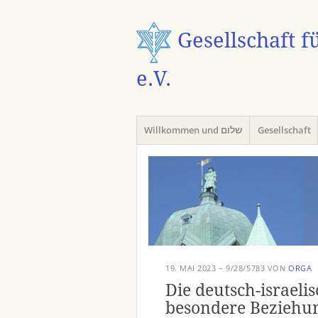
Gesellschaft f
e.V.
Menü
Zum
Willkommen und שלום
Gesellschaft
Inhalt
springen
19. MAI 2023 – 9/28/5783
VON
ORGA
Die deutsch-israeli
besondere Beziehu