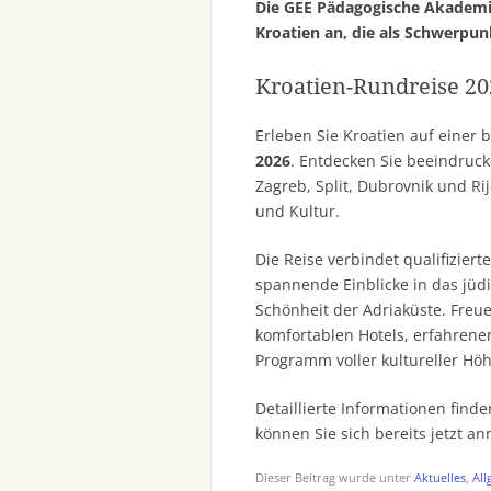
Die GEE Pädagogische Akademie 
Kroatien an, die als Schwerpun
Kroatien-Rundreise 202
Erleben Sie Kroatien auf einer
2026
. Entdecken Sie beeindruc
Zagreb, Split, Dubrovnik und Rij
und Kultur.
Die Reise verbindet qualifizie
spannende Einblicke in das jüdi
Schönheit der Adriaküste. Freue
komfortablen Hotels, erfahren
Programm voller kultureller Hö
Detaillierte Informationen find
können Sie sich bereits jetzt a
Dieser Beitrag wurde unter
Aktuelles
,
All