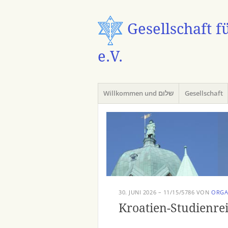
Gesellschaft f
e.V.
Menü
Zum
Willkommen und שלום
Gesellschaft
Inhalt
springen
30. JUNI 2026 – 11/15/5786
VON
ORG
Kroatien-Studienre