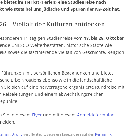
bietet im Herbst (Ferien) eine Studienreise nach
kt wie stets bei uns jüdische und Spuren der NS-Zeit hat.
6 – Vielfalt der Kulturen entdecken
 besonderen 11-tägigen Studienreise vom
18. bis 28. Oktober
kende UNESCO-Welterbestätten, historische Städte wie
eka sowie die faszinierende Vielfalt von Geschichte, Religion
rte Führungen mit persönlichen Begegnungen und bietet
sche Erbe Kroatiens ebenso wie in die landschaftliche
n Sie sich auf eine hervorragend organisierte Rundreise mit
en Reiseleitungen und einem abwechslungsreichen
hepunkte.
en Sie in diesem
Flyer
und mit diesem
Anmeldeformular
nmelden.
gemein
,
Archiv
veröffentlicht. Setze ein Lesezeichen auf den
Permalink
.